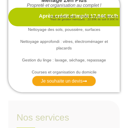
Ménage Zen Plus
Propreté et organisation au complet !
Après crédit d’impôt 17,84€ ttc/h
Avant crédit d’impôt : 35,68€ ttc /h soir 32,44€ /h ht
*frais de gestion mensuels : 10.89€ ttc soit 9.90€ ht
Nettoyage des sols, poussière, surfaces
Nettoyage approfondi : vitres, électroménager et
placards
Gestion du linge : lavage, séchage, repassage
Courses et organisation du domicile
Je souhaite un devis
Nos services