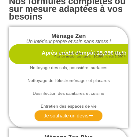
Nos formules complètes ou
sur mesure adaptées à vos
besoins
Ménage Zen
Un intérieur propre et sain sans stress !
Après crédit d’impôt 15,95€ ttc/h
Avant crédit d’impôt : 31,90€ ttc /h soit 29€ /h ht
*frais de gestion mensuels : 10.89€ ttc soit 9.90€ ht
Nettoyage des sols, poussière, surfaces
Nettoyage de l'électroménager et placards
Désinfection des sanitaires et cuisine
Entretien des espaces de vie
Je souhaite un devis