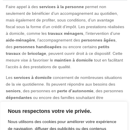
Faire appel à des
services à la personne
permet non
seulement de bénéficier d’un accompagnement au quotidien,
mais également de profiter, sous conditions, d’un avantage
fiscal sous la forme d’un crédit d’impôt. Les prestations réalisées
à domicile, comme les
travaux ménagers
, l’intervention d’une
aide-ménagère
, l’accompagnement des
personnes âgées
,
des
personnes handicapées
ou encore certains
petits
travaux
de
bricolage
, peuvent ouvrir droit à ce dispositif. Cette
mesure vise à favoriser le
maintien à domicile
tout en facilitant
l’accès à des prestations de qualité.
Les
services à domicile
concernent de nombreuses situations
de la vie quotidienne. Ils peuvent répondre aux besoins des
seniors
, des personnes en
perte d’autonomie
, des personnes
dépendantes
ou encore des familles souhaitant être
accompagnées dans certaines
tâches ménagères
. Les
Nous respectons votre vie privée.
prestations d’
aides à domicile
, d’
auxiliaire de vie
ou d’
aides-
ménagères
permettent d’améliorer le confort de vie tout en
Nous utilisons des cookies pour améliorer votre expérience
apportant un soutien adapté à chaque situation.
de navigation, diffuser des publicités ou des contenus