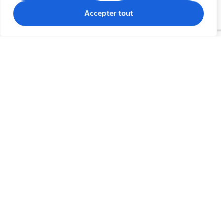
Accepter tout
Nettoyage des locaux PME -
TPE
Nous accompagnons
les entreprises,
AIRbnb, commerces, associations et
start-ups
dans leur ménage quotidien.
Nos services vous
permettent,
d’améliorer l’hygiène de
vos locaux.
En savoir plus