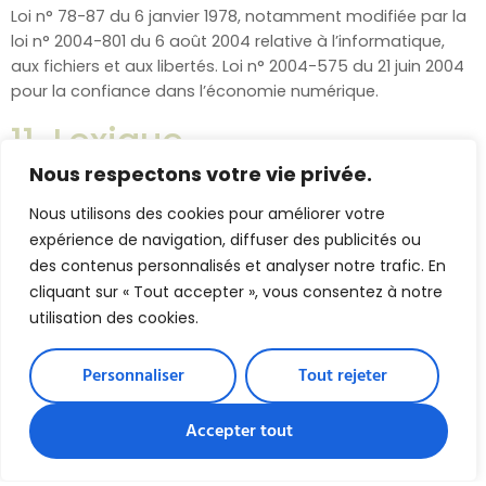
Loi n° 78-87 du 6 janvier 1978, notamment modifiée par la
loi n° 2004-801 du 6 août 2004 relative à l’informatique,
aux fichiers et aux libertés. Loi n° 2004-575 du 21 juin 2004
pour la confiance dans l’économie numérique.
11. Lexique.
Nous respectons votre vie privée.
Utilisateur : Internaute se connectant, utilisant le site
Nous utilisons des cookies pour améliorer votre
susnommé. Informations personnelles : « les informations
expérience de navigation, diffuser des publicités ou
qui permettent, sous quelque forme que ce soit,
directement ou non, l’identification des personnes
des contenus personnalisés et analyser notre trafic. En
physiques auxquelles elles s’appliquent » (article 4 de la loi
cliquant sur « Tout accepter », vous consentez à notre
n° 78-17 du 6 janvier 1978).
utilisation des cookies.
12. Médiation.
Personnaliser
Tout rejeter
RÈGLEMENT AMIABLE DES LITIGES – MÉDIATION DE LA
Accepter tout
CONSOMMATION Conformément aux dispositions des
articles L 611-1 et R 612-1 et suivants du Code de la